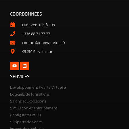
COORDONNÉES
Lun -Ven 10h à 19h
+336 88 71 77 77
contact@innovatorium.fr
95450 Seraincourt
SERVICES
Développement Réalité Virtuelle
Logiciels de formations
Salons et Expositions
Simulation et entrainement
Configurateurs 3D
Supports de vente
Images de synthese