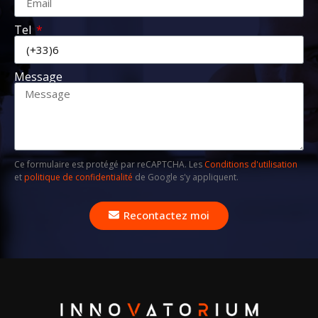
Tel
Message
Ce formulaire est protégé par reCAPTCHA. Les
Conditions d'utilisation
et
politique de confidentialité
de Google s'y appliquent.
Recontactez moi